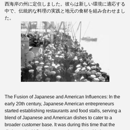
西海岸の州に定住しました。彼らは新しい環境に適応する
中で、伝統的な料理の実践と地元の食材を組み合わせまし
た。
The Fusion of Japanese and American Influences: In the
early 20th century, Japanese American entrepreneurs
started establishing restaurants and food stalls, serving a
blend of Japanese and American dishes to cater to a
broader customer base. It was during this time that the