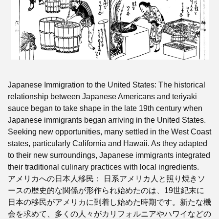
Japanese Immigration to the United States: The historical
relationship between Japanese Americans and teriyaki
sauce began to take shape in the late 19th century when
Japanese immigrants began arriving in the United States.
Seeking new opportunities, many settled in the West Coast
states, particularly California and Hawaii. As they adapted
to their new surroundings, Japanese immigrants integrated
their traditional culinary practices with local ingredients.
アメリカへの日本人移民： 日系アメリカ人と照り焼きソ
ースの歴史的な関係が形作られ始めたのは、19世紀末に
日本の移民がアメリカに到着し始めた時期です。新たな機
会を求めて、多くの人々がカリフォルニアやハワイなどの